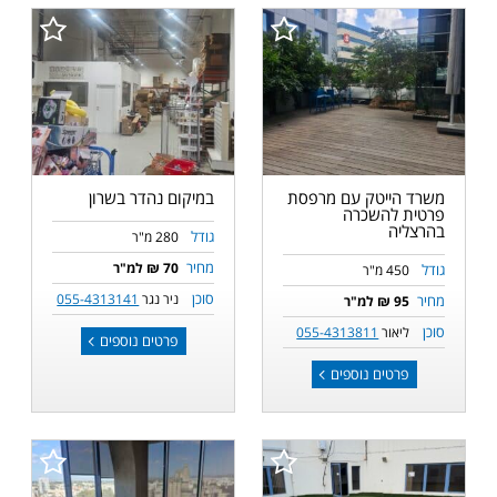
משרד הייטק עם מרפסת
במיקום נהדר בשרון
פרטית להשכרה
בהרצליה
גודל
280 מ"ר
מחיר
70 ₪ למ"ר
גודל
450 מ"ר
סוכן
ניר נגר
055-4313141
מחיר
95 ₪ למ"ר
סוכן
ליאור
055-4313811
פרטים נוספים
פרטים נוספים