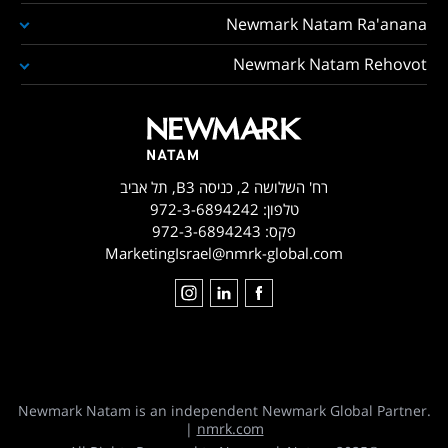
Newmark Natam Ra'anana
Newmark Natam Rehovot
רח' השלושה 2, כניסה B3, תל אביב
טלפון:
972-3-6894242
פקס:
972-3-6894243
MarketingIsrael@nmrk-global.com
Newmark Natam is an independent Newmark Global Partner.
|
nmrk.com