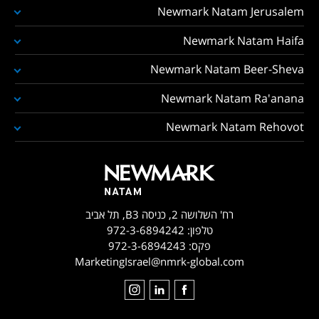
Newmark Natam Jerusalem
Newmark Natam Haifa
Newmark Natam Beer-Sheva
Newmark Natam Ra'anana
Newmark Natam Rehovot
רח' השלושה 2, כניסה B3, תל אביב
טלפון:
972-3-6894242
פקס:
972-3-6894243
MarketingIsrael@nmrk-global.com