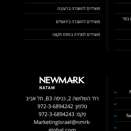
משרדים להשכרה ברעננה
 בסר
משרדים להשכרה בירושלים
משרדים למכירה בפתח תקווה
רח' השלושה 2, כניסה B3, תל אביב
טלפון:
972-3-6894242
פקס:
972-3-6894243
N
MarketingIsrael@nmrk-
global.com