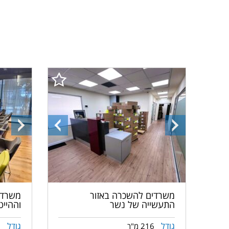
התמונה
התמונה
התמונ
הבאה
הקודמת
הבאה
משרדים להשכרה באזור
משרדי
התעשייה של נשר
וההיי
גודל
גודל
216 מ"ר
6