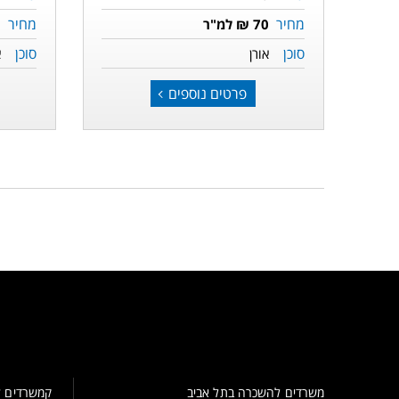
מחיר
מחיר
70 ₪ למ"ר
5
סוכן
סוכן
אורן
א
פרטים נוספים
משרדים להשכרה בתל אביב
קמשרדים ל