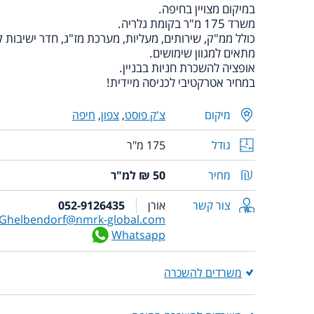
במיקום מצויין בחיפה.
משרד 175 מ"ר בקומת גלריה.
כולל ממ"ק, שירותים, מעליות, מערכת מז"ג, חדר ישיבות ק
מתאים למגוון שימושים.
אופציה להשכרת חניות בבניין.
במחיר אטרקטיבי לכניסה מיידית!
מיקום
צ'ק פוסט
,
צפון
,
חיפה
גודל
175 מ"ר
מחיר
50 ₪ למ"ר
צור קשר
אורן
052-9126435
Ghelbendorf@nmrk-global.com
Whatsapp
משרדים להשכרה