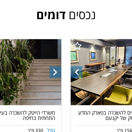
נכסים
דומים
ה
התמונה
התמונה
הקודמת
הבאה
ם להשכרה בפארק המדע
משרדי הייטק להשכרה בעי
טק של יקנעם
התחתית בחיפה
גודל
15 מ"ר
330 מ"ר