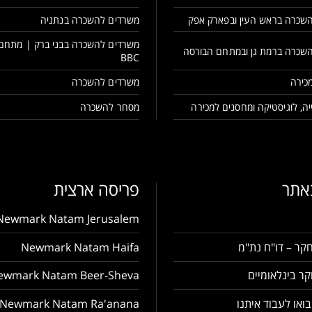
שכרה בראש העין ובפארק אפק
משרדים להשכרה בנתניה
משרדים להשכרה בבני ברק | מתחם
שכרה ברמת גן ובמתחם הבורסה
BBC
כירה
משרדים להשכרה
ה, לוגיסטיקה ומחסנים למכירה
מסחר להשכרה
באתר
פריסה ארצית
Newmark Natam Jerusalem
קר – דו"ח נת"מ
Newmark Natam Haifa
ר בינלאומיים
ewmark Natam Beer-Sheva
בואו לעבוד איתנו
Newmark Natam Ra'anana