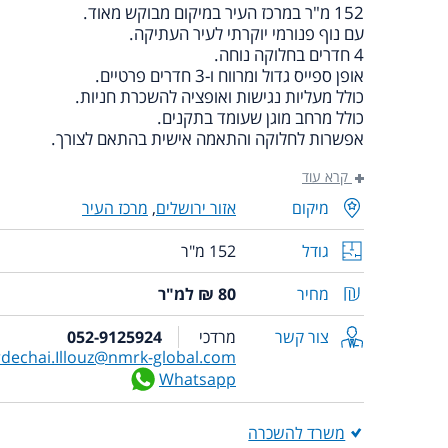
152 מ"ר במרכז העיר במיקום מבוקש מאוד.
עם נוף פנורמי יוקרתי לעיר העתיקה.
4 חדרים בחלוקה נוחה.
אופן ספייס גדול ומרווח ו-3 חדרים פרטיים.
כולל מעליות נגישות ואופציה להשכרת חניות.
כולל מרחב מוגן שעומד בתקנים.
אפשרות לחלוקה והתאמה אישית בהתאם לצורך.
קרא עוד
מיקום
אזור ירושלים
,
מרכז העיר
גודל
152 מ"ר
מחיר
80 ₪ למ"ר
צור קשר
מרדכי
052-9125924
dechai.Illouz@nmrk-global.com
Whatsapp
משרד להשכרה