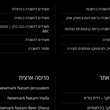
השכרה ברחובות
משרדים להשכרה בהרצליה
שכרה בראש העין ובפארק אפק
משרדים להשכרה בנתניה
משרדים להשכרה בבני ברק | מתחם
שכרה ברמת גן ובמתחם הבורסה
BBC
כירה
משרדים להשכרה
ה, לוגיסטיקה ומחסנים למכירה
מסחר להשכרה
באתר
פריסה ארצית
Newmark Natam Jerusalem
קר – דו"ח נת"מ
Newmark Natam Haifa
ר בינלאומיים
ewmark Natam Beer-Sheva