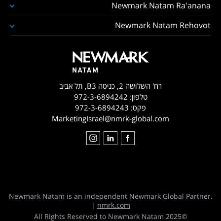
Newmark Natam Ra'anana
Newmark Natam Rehovot
רח' השלושה 2, כניסה B3, תל אביב
טלפון:
972-3-6894242
פקס:
972-3-6894243
MarketingIsrael@nmrk-global.com
Newmark Natam is an independent Newmark Global Partner.
|
nmrk.com
©2025 All Rights Reserved to Newmark Natam