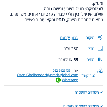
וממ"ק.
לוגיסטיקה: חניה בשפע וגישה נוחה.
שילוב אידיאלי בין חללי עבודה פרטיים לאזורים משותפים.
מתאים לחברות הייטק, R&D ומקצועות חופשיים.
מיקום
צפון
,
יקנעם
גודל
280 מ"ר
מחיר
55 ₪ למ"ר
אורן
052-9126435
צור קשר
Oren.Ghelbendorf@nmrk-global.com
Whatsapp
משרדים להשכרה
משרדים להשכרה ביקנעם