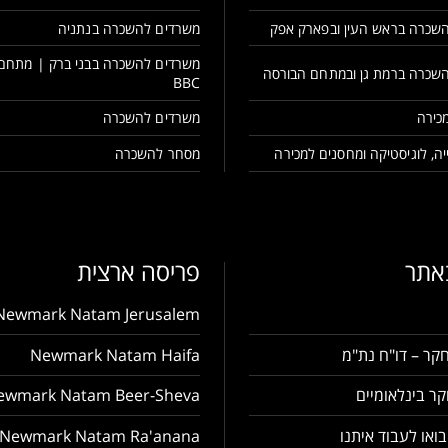
שכרה בראש העין ובפארק אפק
משרדים להשכרה בנתניה
משרדים להשכרה בבני ברק | מתחם
שכרה ברמת גן ובמתחם הבורסה
BBC
כירה
משרדים להשכרה
ה, לוגיסטיקה ומחסנים למכירה
מסחר להשכרה
באתר
פריסה ארצית
Newmark Natam Jerusalem
קר – דו"ח נת"מ
Newmark Natam Haifa
ר בינלאומיים
ewmark Natam Beer-Sheva
בואו לעבוד איתנו
Newmark Natam Ra'anana