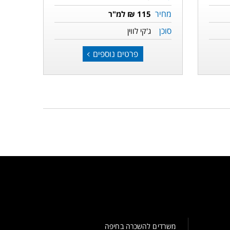
מחיר
115 ₪ למ"ר
סוכן
ג'קי לווין
פרטים נוספים
משרדים להשכרה בחיפה