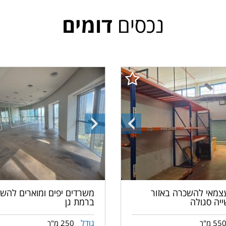
נכסים
דומים
ה
התמונה
התמונה
הקודמת
הבאה
עצמאי להשכרה באזור
משרדים יפים ומוארים להש
יה סגולה
ברמת גן
גודל
55 מ"ר
250 מ"ר