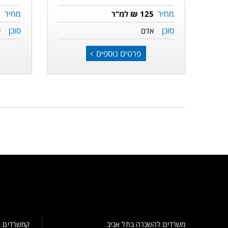
מחיר
מחיר
125 ₪ למ"ר
0
סוכן
סוכן
אדם
י
פרטים נוספים
משרדים להשכרה בתל אביב
קמשרדים ל