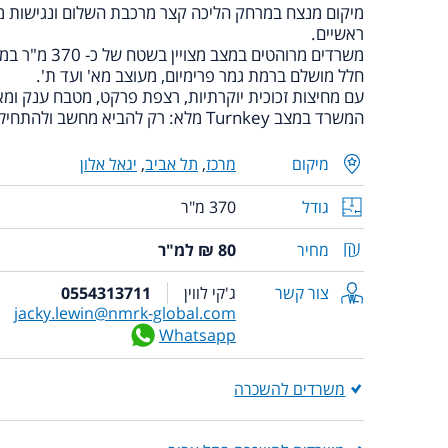
מיקום מנצח במרחק הליכה קצר מרכבת השלום ונגישות מ
ראשיים.
משרדים מרוהטים במצב מצויין בשטח של כ- 370 מ"ר במיקום הכי חם בעיר.
חלל מושלם ברמת גמר פרימיום, מעוצב מא' ועד ת'.
עם מחיצות זכוכית יוקרתיות, רצפת פרקט, מטבח ענק ומאו
המשרד במצב Turnkey מלא: רק להביא מחשב ולהתחיל לעבוד!
מיקום
מרכז
,
תל אביב
,
יגאל אלון
גודל
370 מ"ר
מחיר
80 ₪ למ"ר
צור קשר
ג'קי לווין
0554313711
jacky.lewin@nmrk-global.com
Whatsapp
משרדים להשכרה