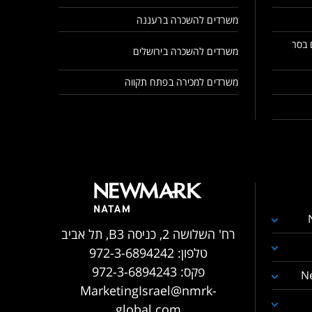
משרדים להשכרה ברעננה
 בסר
משרדים להשכרה בירושלים
משרדים למכירה בפתח תקווה
רח' השלושה 2, כניסה B3, תל אביב
טלפון:
972-3-6894242
פקס:
972-3-6894243
N
MarketingIsrael@nmrk-
global.com