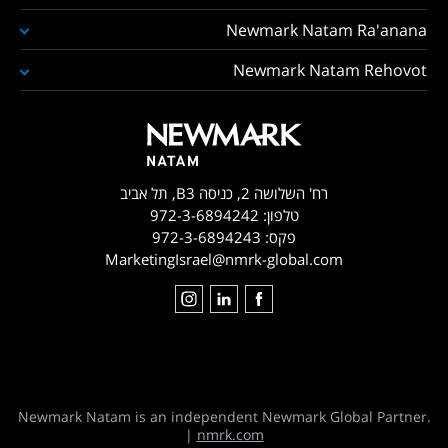
Newmark Natam Ra'anana
Newmark Natam Rehovot
רח' השלושה 2, כניסה B3, תל אביב
טלפון:
972-3-6894242
פקס:
972-3-6894243
MarketingIsrael@nmrk-global.com
Newmark Natam is an independent Newmark Global Partner.
|
nmrk.com