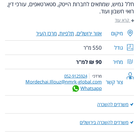
חלל גמיש, שמתאים לחברות הייטק, סטארטאפים, עורכי דין,
רואי חשבון ועוד.
קרא עוד
מיקום
אזור ירושלים
,
תלפיות
,
מרכז העיר
גודל
550 מ"ר
מחיר
90 ₪ למ"ר
מרדכי
052-9125924
צור קשר
Mordechai.Illouz@nmrk-global.com
Whatsapp
משרדים להשכרה
משרדים להשכרה בירושלים