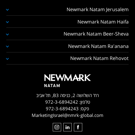
Newmark Natam Jerusalem
Newmark Natam Haifa
Newmark Natam Beer-Sheva
Newmark Natam Ra'anana
Newmark Natam Rehovot
רח' השלושה 2, כניסה B3, תל אביב
טלפון:
972-3-6894242
פקס:
972-3-6894243
MarketingIsrael@nmrk-global.com