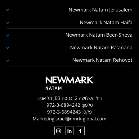
Newmark Natam Jerusalem
Newmark Natam Haifa
Newmark Natam Beer-Sheva
Newmark Natam Ra'anana
Newmark Natam Rehovot
רח' השלושה 2, כניסה B3, תל אביב
טלפון:
972-3-6894242
פקס:
972-3-6894243
MarketingIsrael@nmrk-global.com