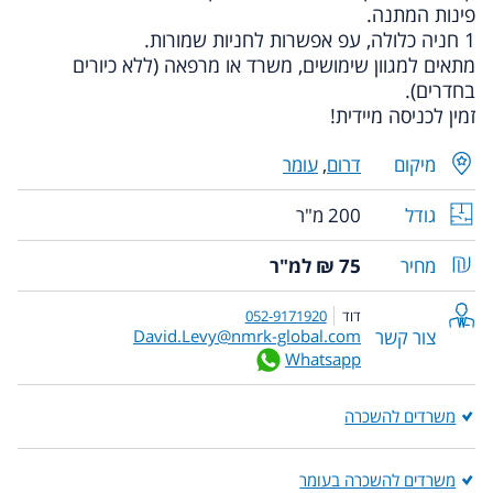
פינות המתנה.
1 חניה כלולה, עפ אפשרות לחניות שמורות.
מתאים למגוון שימושים, משרד או מרפאה (ללא כיורים
בחדרים).
זמין לכניסה מיידית!
מיקום
דרום
,
עומר
גודל
200 מ"ר
מחיר
75 ₪ למ"ר
דוד
052-9171920
צור קשר
David.Levy@nmrk-global.com
Whatsapp
משרדים להשכרה
משרדים להשכרה בעומר