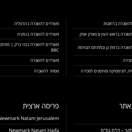
השכרה ברחובות
משרדים להשכרה בהרצליה
שכרה בראש העין ובפארק אפק
משרדים להשכרה בנתניה
משרדים להשכרה בבני ברק | מתחם
שכרה ברמת גן ובמתחם הבורסה
BBC
כירה
משרדים להשכרה
ה, לוגיסטיקה ומחסנים למכירה
מסחר להשכרה
באתר
פריסה ארצית
Newmark Natam Jerusalem
קר – דו"ח נת"מ
Newmark Natam Haifa