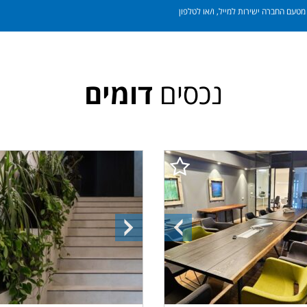
טעם החברה ישירות למייל, ו/או לטלפון
נכסים
דומים
ה
התמונה
התמונה
הקודמת
הבאה