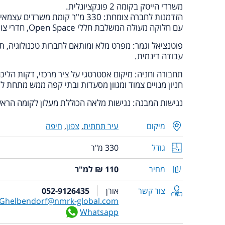
משרדי הייטק בקומה 2 פונקציונלית.
הזדמנות לחברה צומחת: 330 מ"ר קומת משרדים עצמאית
עם חלוקה מעולה המשלבת חללי Open Space, חדרי צוותים, חדר ישיבות ומטבחון.
פוטנציאל וגמר: מפרט מלא ומותאם לחברות טכנולוגיה, 
עבודה דינמית.
תחבורה וחניה: מיקום אסטרטגי על ציר מרכזי, דקות הלי
חניון מנויים צמוד ומגוון מסעדות ובתי קפה ממש מתחת ל
נגישות המבנה: נגישות מלאה הכוללת מעלון לקומה הרא
מיקום
עיר תחתית
,
צפון
,
חיפה
גודל
330 מ"ר
מחיר
110 ₪ למ"ר
צור קשר
אורן
052-9126435
Ghelbendorf@nmrk-global.com
Whatsapp