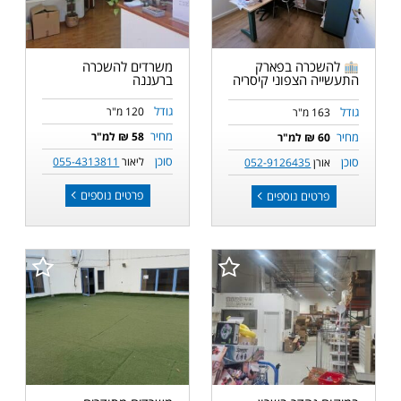
משרדים להשכרה
להשכרה בפארק
ברעננה
התעשייה הצפוני קיסריה
גודל
גודל
120 מ"ר
163 מ"ר
מחיר
מחיר
58 ₪ למ"ר
60 ₪ למ"ר
סוכן
סוכן
ליאור
055-4313811
אורן
052-9126435
פרטים נוספים
פרטים נוספים