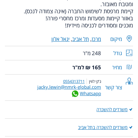
ומטבח מאובזר.
קיימת מרפסת לשימוש החברה (אינה צמודה לנכס).
באזור קיימות מסעדות ומרכז מחסרי פורה!
מוכנים ומסודרים לכניסה מיידית!
מיקום
מרכז
,
תל אביב
,
יגאל אלון
גודל
248 מ"ר
מחיר
165 ₪ למ"ר
ג'קי לווין
0554313711
צור קשר
jacky.lewin@nmrk-global.com
Whatsapp
משרדים להשכרה
משרדים להשכרה בתל אביב