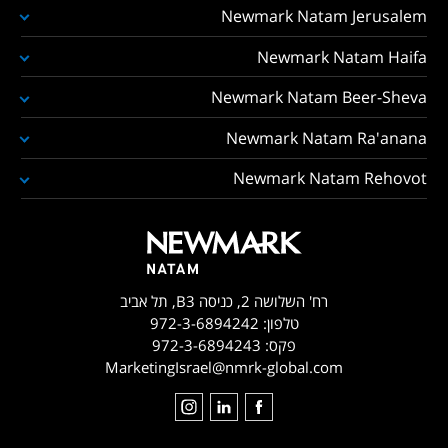
Newmark Natam Jerusalem
Newmark Natam Haifa
Newmark Natam Beer-Sheva
Newmark Natam Ra'anana
Newmark Natam Rehovot
רח' השלושה 2, כניסה B3, תל אביב
טלפון:
972-3-6894242
פקס:
972-3-6894243
MarketingIsrael@nmrk-global.com