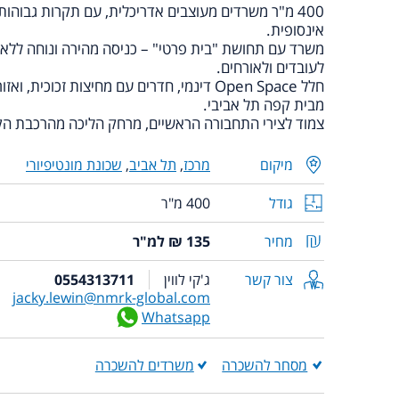
400 מ"ר משרדים מעוצבים אדריכלית, עם תקרות גבוה
אינסופית.
משרד עם תחושת "בית פרטי" – כניסה מהירה ונוחה ללא ת
לעובדים ולאורחים.
חלל Open Space דינמי, חדרים עם מחיצות זכוכי
מבית קפה תל אביבי.
צמוד לצירי התחבורה הראשיים, מרחק הליכה מהרכבת ה
מיקום
מרכז
,
תל אביב
,
שכונת מונטיפיורי
גודל
400 מ"ר
מחיר
135 ₪ למ"ר
צור קשר
ג'קי לווין
0554313711
jacky.lewin@nmrk-global.com
Whatsapp
מסחר להשכרה
משרדים להשכרה