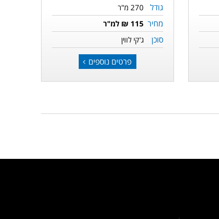
גודל
270 מ"ר
מחיר
115 ₪ למ"ר
סוכן
ג'קי לווין
פרטים נוספים