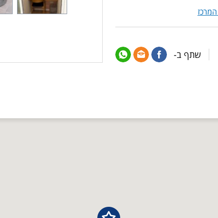
המרכז
שתף ב-