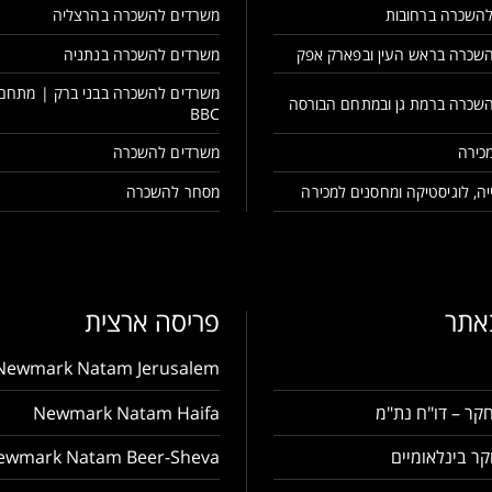
השכרה ברחובות
משרדים להשכרה בהרצליה
שכרה בראש העין ובפארק אפק
משרדים להשכרה בנתניה
משרדים להשכרה בבני ברק | מתחם
שכרה ברמת גן ובמתחם הבורסה
BBC
כירה
משרדים להשכרה
ה, לוגיסטיקה ומחסנים למכירה
מסחר להשכרה
באתר
פריסה ארצית
Newmark Natam Jerusalem
קר – דו"ח נת"מ
Newmark Natam Haifa
ר בינלאומיים
ewmark Natam Beer-Sheva