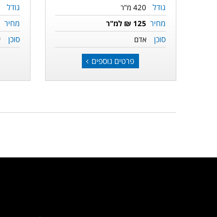
גודל
גודל
420 מ"ר
0
מחיר
מחיר
125 ₪ למ"ר
0
סוכן
סוכן
אדם
י
פרטים נוספים