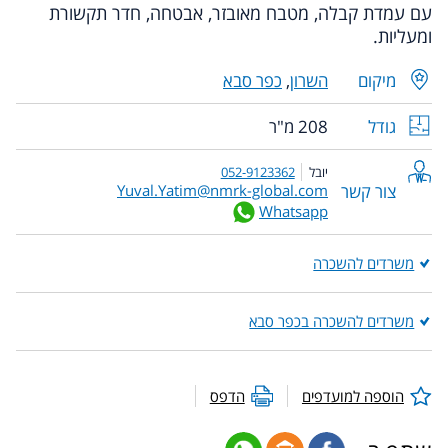
עם עמדת קבלה, מטבח מאובזר, אבטחה, חדר תקשורת
ומעליות.
מיקום
השרון
,
כפר סבא
גודל
208 מ"ר
יובל
052-9123362
צור קשר
Yuval.Yatim@nmrk-global.com
Whatsapp
משרדים להשכרה
משרדים להשכרה בכפר סבא
הוספה למועדפים
הדפס