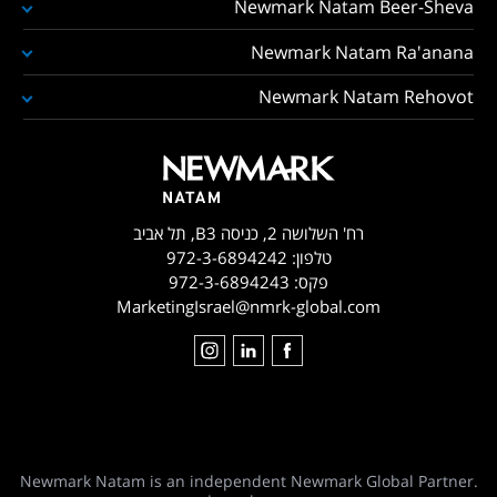
Newmark Natam Beer-Sheva
Newmark Natam Ra'anana
Newmark Natam Rehovot
רח' השלושה 2, כניסה B3, תל אביב
טלפון:
972-3-6894242
פקס:
972-3-6894243
MarketingIsrael@nmrk-global.com
Newmark Natam is an independent Newmark Global Partner.