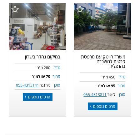
משרד הייטק עם מרפסת
במיקום נהדר בשרון
פרטית להשכרה
בהרצליה
גודל
280 מ"ר
מחיר
70 ₪ למ"ר
גודל
450 מ"ר
סוכן
ניר נגר
055-4313141
מחיר
95 ₪ למ"ר
סוכן
ליאור
055-4313811
פרטים נוספים
פרטים נוספים