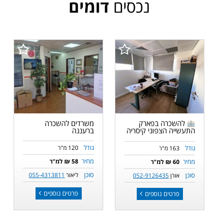
נכסים
דומים
משרדים להשכרה
להשכרה בפארק
ברעננה
התעשייה הצפוני קיסריה
גודל
גודל
120 מ"ר
163 מ"ר
מחיר
מחיר
58 ₪ למ"ר
60 ₪ למ"ר
סוכן
סוכן
ליאור
055-4313811
אורן
052-9126435
פרטים נוספים
פרטים נוספים