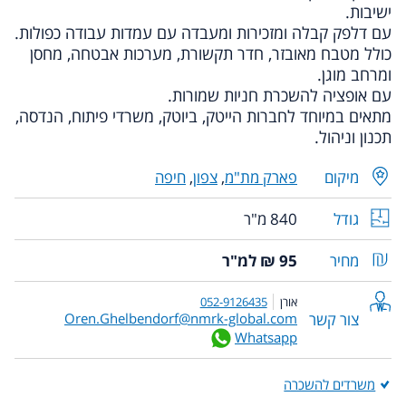
ישיבות.
עם דלפק קבלה ומזכירות ומעבדה עם עמדות עבודה כפולות.
כולל מטבח מאובזר, חדר תקשורת, מערכות אבטחה, מחסן
ומרחב מוגן.
עם אופציה להשכרת חניות שמורות.
מתאים במיוחד לחברות הייטק, ביוטק, משרדי פיתוח, הנדסה,
תכנון וניהול.
מיקום
פארק מת"מ
,
צפון
,
חיפה
גודל
840 מ"ר
מחיר
95 ₪ למ"ר
אורן
052-9126435
צור קשר
Oren.Ghelbendorf@nmrk-global.com
Whatsapp
משרדים להשכרה