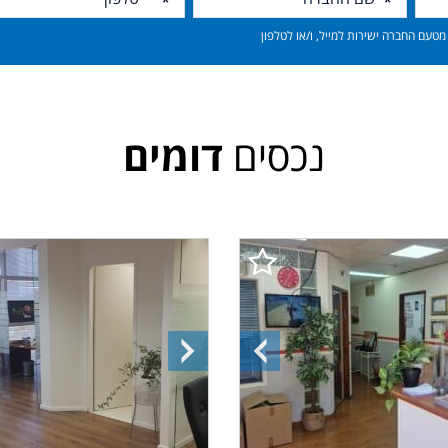
טעם החברה ישירות למייל, ו/או לטלפון
נכסים
דומים
ה
התמונה
התמונה
הקודמת
הבאה