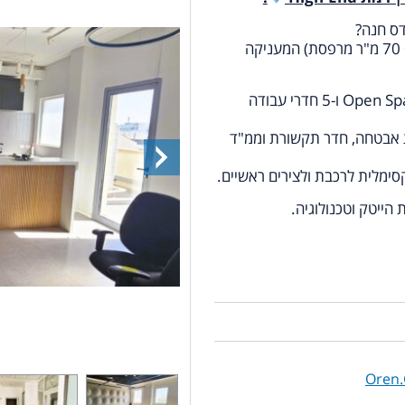
ס חנה?
בבניין בוטיק מושקע מוצעת קומה 1 בלעדית (245 מ"ר + 70 מ"ר מרפסת) המעניקה
חלוקה פונקציונלית: חדר תדריכים מאובזר, מרחב Open Space ו-5 חדרי עבודה
ת אבטחה, חדר תקשורת וממ"ד
סימלית לרכבת ולצירים ראשיים.
 הייטק וטכנולוגיה.
Oren.