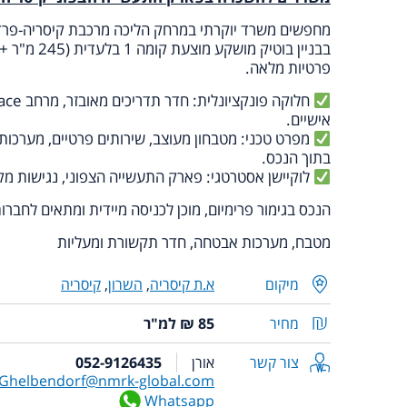
מחפשים משרד יוקרתי במרחק הליכה מרכבת קיסריה-פרד
פרטיות מלאה.
אישיים.
מפרט טכני: מטבחון מעוצב, שירותים פרטיים, מערכו
בתוך הנכס.
לוקיישן אסטרטגי: פארק התעשייה הצפוני, נגישות מק
הנכס בגימור פרימיום, מוכן לכניסה מיידית ומתאים לחברות
מטבח, מערכות אבטחה, חדר תקשורת ו
מעליות
מיקום
א.ת קיסריה
,
השרון
,
קיסריה
מחיר
85 ₪ למ"ר
צור קשר
אורן
052-9126435
Ghelbendorf@nmrk-global.com
Whatsapp