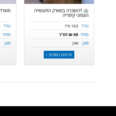
משרדי
להשכרה בפארק התעשייה
הצפוני קיסריה
גודל
גודל
163 מ"ר
0
מחיר
מחיר
60 ₪ למ"ר
8
סוכן
סוכן
אורן
ל
פרטים נוספים