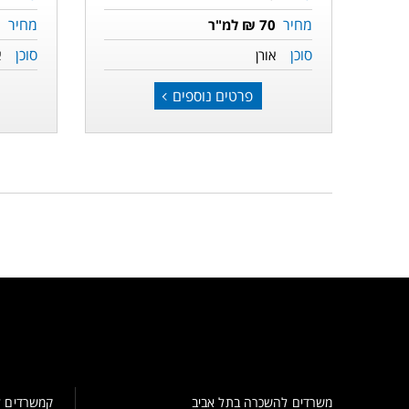
מחיר
מחיר
70 ₪ למ"ר
5
סוכן
סוכן
אורן
א
פרטים נוספים
משרדים להשכרה בתל אביב
קמשרדים ל