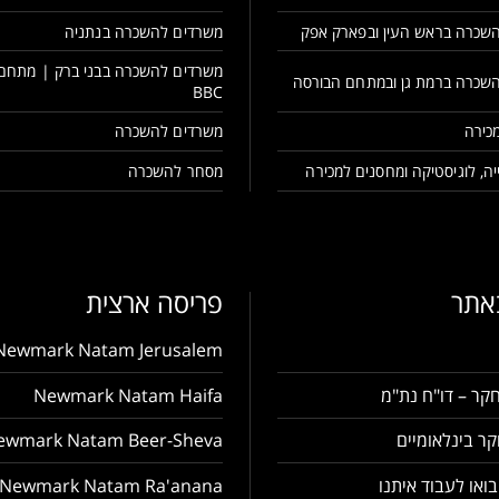
שכרה בראש העין ובפארק אפק
משרדים להשכרה בנתניה
משרדים להשכרה בבני ברק | מתחם
שכרה ברמת גן ובמתחם הבורסה
BBC
כירה
משרדים להשכרה
ה, לוגיסטיקה ומחסנים למכירה
מסחר להשכרה
באתר
פריסה ארצית
Newmark Natam Jerusalem
קר – דו"ח נת"מ
Newmark Natam Haifa
ר בינלאומיים
ewmark Natam Beer-Sheva
בואו לעבוד איתנו
Newmark Natam Ra'anana