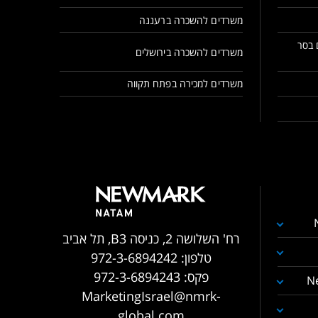
משרדים להשכרה ברעננה
 בסר
משרדים להשכרה בירושלים
משרדים למכירה בפתח תקווה
רח' השלושה 2, כניסה B3, תל אביב
טלפון:
972-3-6894242
פקס:
972-3-6894243
N
MarketingIsrael@nmrk-
global.com