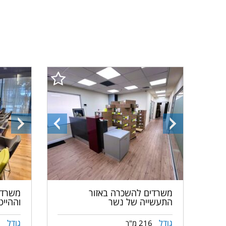
התמונה
התמונה
התמונ
הבאה
הקודמת
הבאה
משרדים להשכרה באזור
משרדי
התעשייה של נשר
וההיי
גודל
גודל
216 מ"ר
6