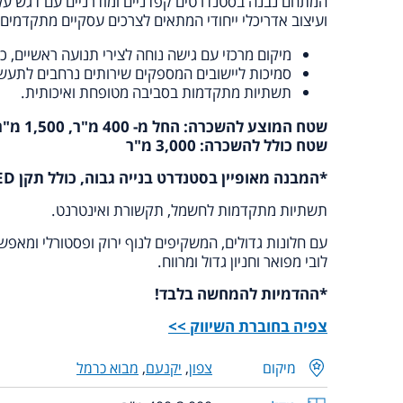
המתחם נבנה בסטנדרטים קפדניים ומודרניים עם דגש על פ
ועיצוב אדריכלי ייחודי המתאים לצרכים עסקיים מתקדמים.
מיקום מרכזי עם גישה נוחה לצירי תנועה ראשיים, כולל כביש 6 המוביל
סמיכות ליישובים המספקים שירותים נרחבים לתעשי
תשתיות מתקדמות בסביבה מטופחת ואיכותית.
שטח המוצע להשכרה: החל מ- 400 מ"ר, 1,500 מ"ר כל קומה – קומות 2 ו-3.
שטח כולל להשכרה: 3,000 מ"ר
*המבנה מאופיין בסטנדרט בנייה גבוה, כולל תקן
ED
תשתיות מתקדמות לחשמל, תקשורת ואינטרנט.
עם חלונות גדולים, המשקיפים לנוף ירוק ופסטורלי ומאפש
לובי מפואר וחניון גדול ומרווח.
*ההדמיות להמחשה בלבד!
צפיה בחוברת השיווק >>
מיקום
צפון
,
יקנעם
,
מבוא כרמל