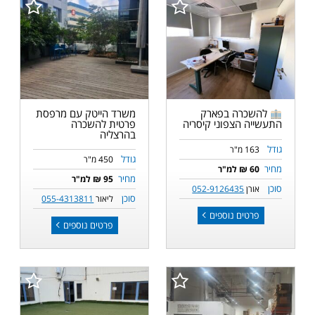
משרד הייטק עם מרפסת
להשכרה בפארק
פרטית להשכרה
התעשייה הצפוני קיסריה
בהרצליה
גודל
163 מ"ר
גודל
450 מ"ר
מחיר
60 ₪ למ"ר
מחיר
95 ₪ למ"ר
סוכן
אורן
052-9126435
סוכן
ליאור
055-4313811
פרטים נוספים
פרטים נוספים