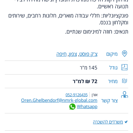
תנועה ראשיים.
פונקציונליות: חללי עבודה מוארים, חלונות רחבים, שירותים
ומקלחון בנכס.
תנאים: חוזה למינימום שנתיים.
מיקום
צ'ק פוסט
,
צפון
,
חיפה
גודל
145 מ"ר
מחיר
72 ₪ למ"ר
אורן
052-9126435
צור קשר
Oren.Ghelbendorf@nmrk-global.com
Whatsapp
משרדים להשכרה