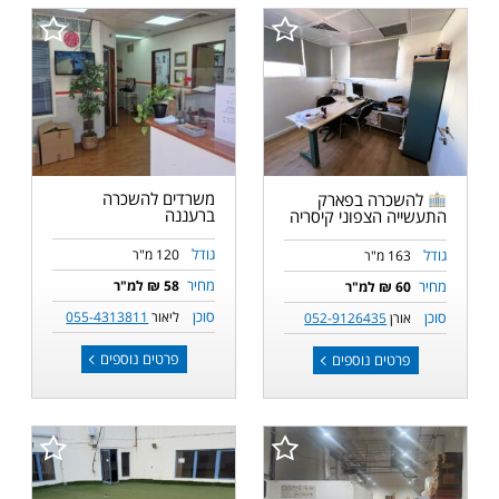
משרדים להשכרה
להשכרה בפארק
ברעננה
התעשייה הצפוני קיסריה
גודל
גודל
120 מ"ר
163 מ"ר
מחיר
מחיר
58 ₪ למ"ר
60 ₪ למ"ר
סוכן
סוכן
ליאור
055-4313811
אורן
052-9126435
פרטים נוספים
פרטים נוספים