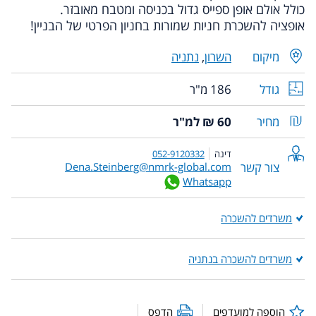
כולל אולם אופן ספייס גדול בכניסה ומטבח מאובזר.
אופציה להשכרת חניות שמורות בחניון הפרטי של הבניין!
מיקום
השרון
,
נתניה
גודל
186 מ"ר
מחיר
60 ₪ למ"ר
דינה
052-9120332
צור קשר
Dena.Steinberg@nmrk-global.com
Whatsapp
משרדים להשכרה
משרדים להשכרה בנתניה
הוספה למועדפים
הדפס