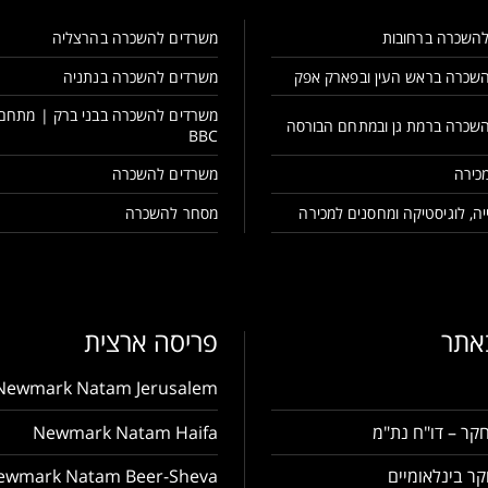
השכרה ברחובות
משרדים להשכרה בהרצליה
שכרה בראש העין ובפארק אפק
משרדים להשכרה בנתניה
משרדים להשכרה בבני ברק | מתחם
שכרה ברמת גן ובמתחם הבורסה
BBC
כירה
משרדים להשכרה
ה, לוגיסטיקה ומחסנים למכירה
מסחר להשכרה
באתר
פריסה ארצית
Newmark Natam Jerusalem
קר – דו"ח נת"מ
Newmark Natam Haifa
ר בינלאומיים
ewmark Natam Beer-Sheva