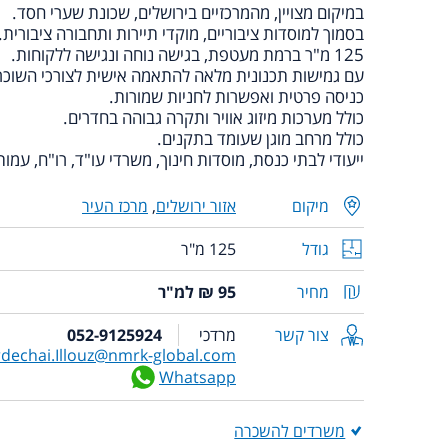
במיקום מצויין, מהמרכזיים בירושלים, שכונת שערי חסד.
בסמוך למוסדות ציבוריים, מוקדי תיירות ותחבורה ציבורית.
125 מ"ר ברמת מעטפת, בגישה נוחה ונגישה ללקוחות.
עם גמישות תכנונית מלאה להתאמה אישית לצורכי השוכר
כניסה פרטית ואפשרות לחניות שמורות.
כולל מערכות מיזוג אוויר ותקרה גבוהה בחדרים.
כולל מרחב מוגן שעומד בתקנים.
ייעודי לבתי כנסת, מוסדות חינוך, משרדי עו"ד, רו"ח, עמות
מיקום
אזור ירושלים
,
מרכז העיר
גודל
125 מ"ר
מחיר
95 ₪ למ"ר
צור קשר
מרדכי
052-9125924
dechai.Illouz@nmrk-global.com
Whatsapp
משרדים להשכרה