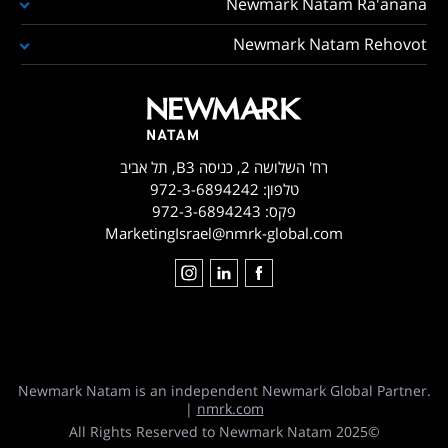
Newmark Natam Ra'anana
Newmark Natam Rehovot
רח' השלושה 2, כניסה B3, תל אביב
טלפון:
972-3-6894242
פקס:
972-3-6894243
MarketingIsrael@nmrk-global.com
Newmark Natam is an independent Newmark Global Partner.
|
nmrk.com
©2025 All Rights Reserved to Newmark Natam