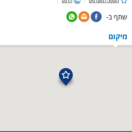
הוספה למועדפים
הדפס
שתף ב-
מיקום