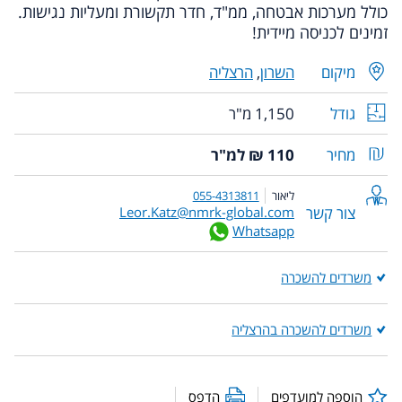
כולל
מערכות אבטחה, ממ"ד,
חדר תקשורת ומעליות נגישות.
זמינים לכניסה מיידית!
מיקום
השרון
,
הרצליה
גודל
1,150 מ"ר
מחיר
110 ₪ למ"ר
ליאור
055-4313811
צור קשר
Leor.Katz@nmrk-global.com
Whatsapp
משרדים להשכרה
משרדים להשכרה בהרצליה
הוספה למועדפים
הדפס