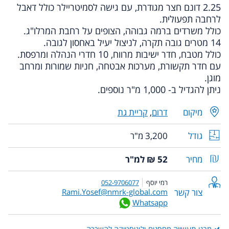
2.25 דונם חצר מגודרת, עם גישה לסמיטריילר כולל דאבל
לרחבה תפעולית.
כולל משרדים ברמה גבוהה, הצופים על רחבת המרלו"ג.
14 מטרים גובה תקרה, לניצול יעיל באחסון לגובה.
כולל מטבח, חדר ישיבות מרווח, 10 חדרי הנהלה ומרפסת.
עם חדר תקשורת, מערכות אבטחה, חניות שמורות ומרחב
מוגן.
ניתן להגדיל ב- 1,000 מ"ר נוספים.
מיקום
דרום
,
קריית גת
גודל
3,200 מ"ר
מחיר
52 ₪ למ"ר
רמי יוסף
052-9706077
צור קשר
Rami.Yosef@nmrk-global.com
Whatsapp