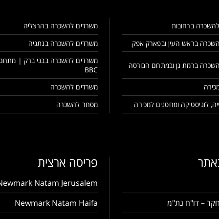
השכרה ברחובות
משרדים להשכרה בהרצליה
שכרה בראש העין ובפארק אפק
משרדים להשכרה בנתניה
משרדים להשכרה בבני ברק | מתחם
שכרה ברמת גן ובמתחם הבורסה
BBC
כירה
משרדים להשכרה
ה, לוגיסטיקה ומחסנים למכירה
מסחר להשכרה
באתר
פריסה ארצית
Newmark Natam Jerusalem
קר – דו"ח נת"מ
Newmark Natam Haifa