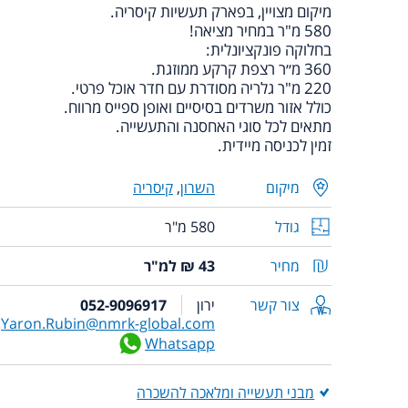
מיקום מצויין, בפארק תעשיות קיסריה.
580 מ"ר במחיר מציאה!
בחלוקה פונקציונלית:
360 מ״ר רצפת קרקע ממוזגת.
220 מ"ר גלריה מסודרת עם חדר אוכל פרטי.
כולל אזור משרדים בסיסיים ואופן ספייס מרווח.
מתאים לכל סוגי האחסנה והתעשייה.
זמין לכניסה מיידית.
מיקום
השרון
,
קיסריה
גודל
580 מ"ר
מחיר
43 ₪ למ"ר
צור קשר
ירון
052-9096917
Yaron.Rubin@nmrk-global.com
Whatsapp
מבני תעשייה ומלאכה להשכרה