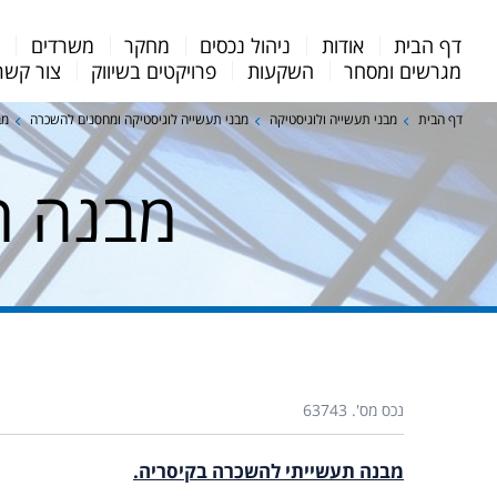
Menu
דף הבית
אודות
ניהול נכסים
מחקר
משרדים
מ
Bar
מגרשים ומסחר
השקעות
פרויקטים בשיווק
צור קשר
דף הבית
מבני תעשייה ולוגיסטיקה
מבני תעשייה לוגיסטיקה ומחסנים להשכרה
מב
מבנה ת
נכס מס'. 63743
מבנה תעשייתי להשכרה בקיסריה.