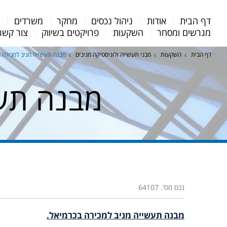
Menu
דף הבית
אודות
ניהול נכסים
מחקר
משרדים
מ
Bar
מגרשים ומסחר
השקעות
פרויקטים בשיווק
צור קשר
דף הבית
השקעות
מבני תעשייה ולוגיסטיקה מניבים
מבנה תעשייה מניב למכירה 
מבנה תעש
נכס מס'. 64107
מבנה תעשייה מניב למכירה בכרמיאל.