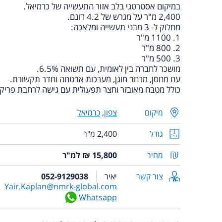
במיקום אסטרטגי בלב אזור התעשייה של כרמיאל.
2,400 מ"ר על מגרש של 4.2 דונם.
מחלוק ל- 3 מבני תעשייה ומלאכה:
1. 1100 מ"ר
2. 800 מ"ר
3. 500 מ"ר
מושכר לחברה בין לאומית, עם תשואה 6.5%.
עם מחסן, מרחב מוגן, מערכות אבטחה וחדר תקשורת.
כולל מטבח מאובזר וחצר תפעולית עם גישה לרחבת פריקה
מיקום
צפון
,
כרמיאל
גודל
2,400 מ"ר
מחיר
15,800 ₪ למ"ר
צור קשר
יאיר
052-9129038
Yair.Kaplan@nmrk-global.com
Whatsapp