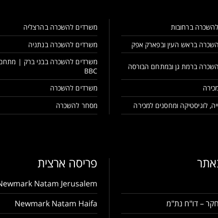
השכרה ברחובות
משרדים להשכרה בהרצליה
שכרה בראש העין ובפארק אפק
משרדים להשכרה בנתניה
משרדים להשכרה בבני ברק | מתחם
שכרה ברמת גן ובמתחם הבורסה
BBC
כירה
משרדים להשכרה
ה, לוגיסטיקה ומחסנים למכירה
מסחר להשכרה
באתר
פריסה ארצית
Newmark Natam Jerusalem
קר – דו"ח נת"מ
Newmark Natam Haifa