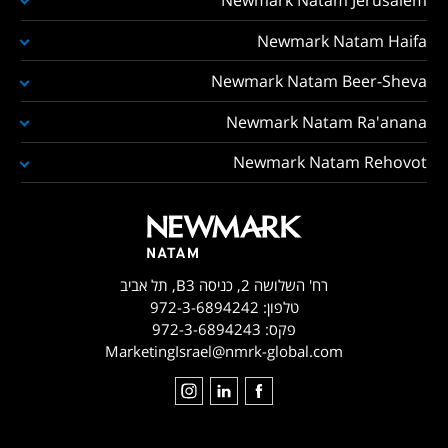
Newmark Natam Jerusalem
Newmark Natam Haifa
Newmark Natam Beer-Sheva
Newmark Natam Ra'anana
Newmark Natam Rehovot
רח' השלושה 2, כניסה B3, תל אביב
טלפון:
972-3-6894242
פקס:
972-3-6894243
MarketingIsrael@nmrk-global.com