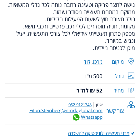
גישה לחצר פריקה וטעינה רחבה נוחה לכל גדלי המשאיות.
ממוקם במתחם תעשייה מסודר ושמור.
כולל תאורת חוץ לשעות הפעילות הליליות.
מקומות חניה מוסדרים לכלי רכב פרטיים ורכבי משא.
מספק פתרון תעשייתי אידיאלי לכל צורכי התעשייה, יעיל
ונגיש במיוחד.
מוכן לכניסה מיידית.
מיקום
מרכז
,
לוד
גודל
500 מ"ר
מחיר
52 ₪ למ"ר
איתן
052-9121748
צור קשר
Eitan.Steinberg@nmrk-global.com
Whatsapp
מבני תעשייה ולוגיסטיקה להשכרה