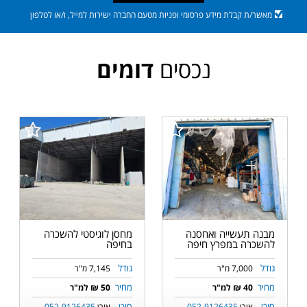
מאשר/ת קבלת מידע פרסומי ופניות מטעם החברה ישירות למייל, ו/או לטלפון
נכסים
דומים
מבנה תעשייה ואחסנה
מחסן לוגיסטי להשכרה
להשכרה במפרץ חיפה
בחיפה
גודל
גודל
7,000 מ"ר
7,145 מ"ר
מחיר
מחיר
40 ₪ למ"ר
50 ₪ למ"ר
סוכן
סוכן
אורן
052-9126435
אורן
052-9126435