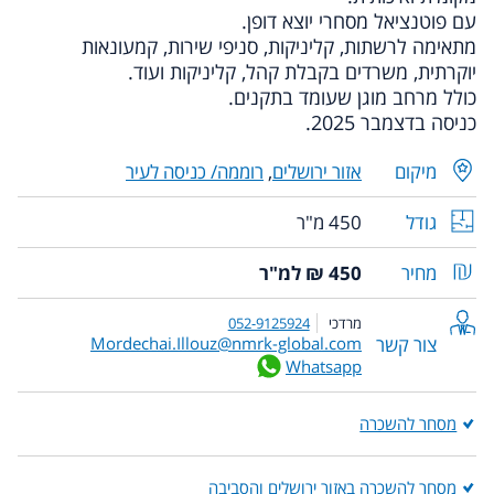
עם פוטנציאל מסחרי יוצא דופן.
מתאימה לרשתות, קליניקות, סניפי שירות, קמעונאות
יוקרתית, משרדים בקבלת קהל, קליניקות ועוד.
כולל מרחב מוגן שעומד בתקנים.
כניסה בדצמבר 2025.
מיקום
אזור ירושלים
,
רוממה/ כניסה לעיר
גודל
450 מ"ר
מחיר
450 ₪ למ"ר
מרדכי
052-9125924
צור קשר
Mordechai.Illouz@nmrk-global.com
Whatsapp
מסחר להשכרה
מסחר להשכרה באזור ירושלים והסביבה