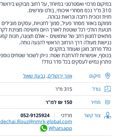
במיקום מרכזי ואסטרטגי במיוחד, על רחוב מבוקש בירושלי
310 מ"ר נכס מסחרי איכותי, בולט ומרשים.
חזית זכוכית רחבה ונראות גבוהה.
ממוקם באזור מסחר פעיל, סמוך לחנויות, עסקים מובילים ו
תנועת הולכי רגל שוטפת לאורך היום וחשיפה מצוינת לקה
מתאים למגוון רחב של שימושים – אולם תצוגה, חנות קמעו
נגישות מעולה דרך הרחוב הראשי להגעה נוחה.
כולל מרחב מוגן שעומד בתקנים
בנוסף, אפשרות להרחבת שטח: ניתן לשכור שטחים נוספי
פתרון גמיש לעסקים בכל סדר גודל!
מיקום
אזור ירושלים
,
גבעת שאול
גודל
315 מ"ר
מחיר
150 ₪ למ"ר
צור קשר
מרדכי
052-9125924
dechai.Illouz@nmrk-global.com
Whatsapp