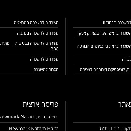
השכרה ברחובות
משרדים להשכרה בהרצליה
שכרה בראש העין ובפארק אפק
משרדים להשכרה בנתניה
משרדים להשכרה בבני ברק | מתחם
שכרה ברמת גן ובמתחם הבורסה
BBC
כירה
משרדים להשכרה
ה, לוגיסטיקה ומחסנים למכירה
מסחר להשכרה
באתר
פריסה ארצית
Newmark Natam Jerusalem
קר – דו"ח נת"מ
Newmark Natam Haifa