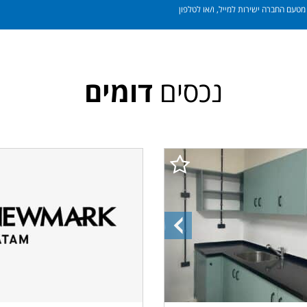
טעם החברה ישירות למייל, ו/או לטלפון
נכסים
דומים
ה
התמונה
הקודמת