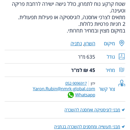
שטח קרקע נוח לתמרון, כולל גישה ישירה לרחבת פריקה
וטעינה.
מתאים לצרכי אחסנה, לוגיסטיקה או פעילות תפעולית.
2 חניות פרטיות כלולות.
במיקום מצוין ובמחיר תחרותי.
מיקום
השרון
,
נתניה
גודל
635 מ"ר
מחיר
45 ₪ למ"ר
ירון
052-9096917
צור קשר
Yaron.Rubin@nmrk-global.com
Whatsapp
מבני לוגיסטיקה ואחסנה להשכרה
מבני תעשייה ומחסנים להשכרה בנתניה