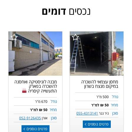
נכסים
דומים
מחסן עצמאי להשכרה
מבנה לוגיסטיקה ואחסנה
במיקום מנצח בשרון
להשכרה בפארק
התעשייה קיסריה
גודל
500 מ"ר
גודל
670 מ"ר
מחיר
50 ₪ למ"ר
מחיר
50 ₪ למ"ר
סוכן
ניר נגר
055-4313141
סוכן
אורן
052-9126435
פרטים נוספים
פרטים נוספים