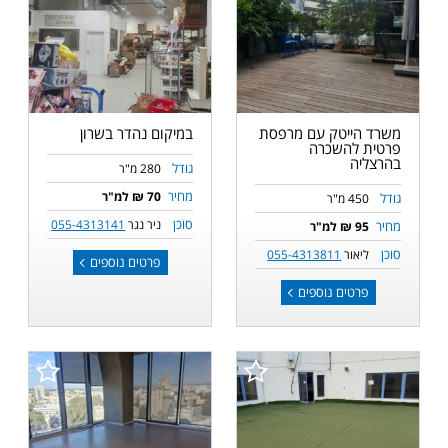
משרד הייטק עם מרפסת
במיקום נהדר בשרון
פרטית להשכרה
בהרצליה
גודל
280 מ"ר
מחיר
70 ₪ למ"ר
גודל
450 מ"ר
סוכן
ניר נגר
055-4313141
מחיר
95 ₪ למ"ר
סוכן
ליאור
055-4313811
פרטים נוספים
פרטים נוספים