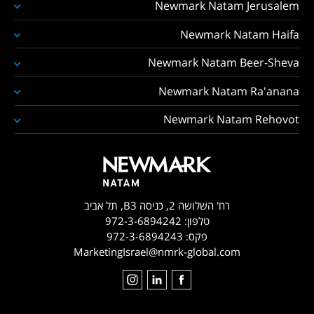
Newmark Natam Jerusalem
Newmark Natam Haifa
Newmark Natam Beer-Sheva
Newmark Natam Ra'anana
Newmark Natam Rehovot
רח' השלושה 2, כניסה B3, תל אביב
טלפון:
972-3-6894242
פקס:
972-3-6894243
MarketingIsrael@nmrk-global.com