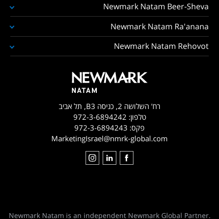
Newmark Natam Beer-Sheva
Newmark Natam Ra'anana
Newmark Natam Rehovot
רח' השלושה 2, כניסה B3, תל אביב
טלפון:
972-3-6894242
פקס:
972-3-6894243
MarketingIsrael@nmrk-global.com
Newmark Natam is an independent Newmark Global Partner.