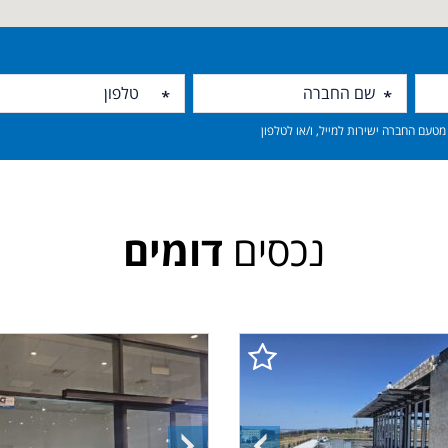
טעם החברה ישירות למייל, ו/או לטלפון
נכסים
דומים