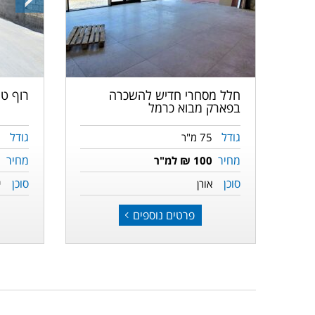
התמונ
הבאה
חלל מסחרי חדיש להשכרה
רוף ט
בפארק מבוא כרמל
גודל
גודל
75 מ"ר
מחיר
מחיר
100 ₪ למ"ר
סוכן
סוכן
אורן
י
פרטים נוספים