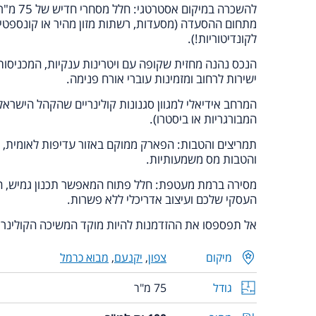
להשכרה במי
מתחום ההסעדה (מסעדות, רשתות מזון מהיר או קונספטים 
לקונדיטוריות!).
הנכס נהנה מחזית שקופה עם ויטרינות ענקיות, המכניסות
ישירות לרחוב ומזמינות עוברי אורח פנימה.
המרחב אידיאלי למגוון סגנונות קולינריים שהקהל הישראלי 
המבורגריות או ביסטרו).
תמריצים והטבות: הפארק ממוקם באזור עדיפות לאומית,
והטבות מס משמעותיות.
מסירה ברמת מעטפת: חלל פתוח המאפשר תכנון גמיש, 
העסקי שלכם ועיצוב אדריכלי ללא פשרות.
אל תפספסו את ההזדמנות להיות מוקד המשיכה הקולינרי
מיקום
צפון
,
יקנעם
,
מבוא כרמל
גודל
75 מ"ר