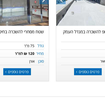
ה
התמונה
התמונה
הקודמת
הבאה
ופ להשכרה במגדל העמק
שטח מסחרי להשכרה בחיפ
גודל
75 מ"ר
מחיר
120 ₪ למ"ר
סוכן
איר
אורן
פרטים נוספים
פרטים נוספים