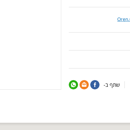
Oren.
שתף ב-