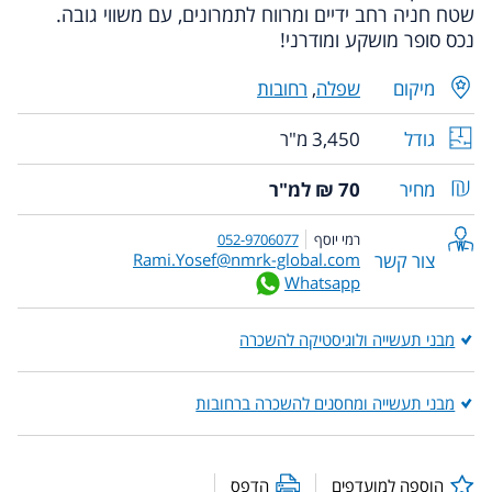
שטח חניה רחב ידיים ומרווח לתמרונים, עם משווי גובה.
נכס סופר מושקע ומודרני!
מיקום
שפלה
,
רחובות
גודל
3,450 מ"ר
מחיר
70 ₪ למ"ר
רמי יוסף
052-9706077
צור קשר
Rami.Yosef@nmrk-global.com
Whatsapp
מבני תעשייה ולוגיסטיקה להשכרה
מבני תעשייה ומחסנים להשכרה ברחובות
הוספה למועדפים
הדפס