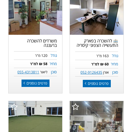
משרדים להשכרה
להשכרה בפארק
ברעננה
התעשייה הצפוני קיסריה
גודל
גודל
120 מ"ר
163 מ"ר
מחיר
מחיר
58 ₪ למ"ר
60 ₪ למ"ר
סוכן
סוכן
ליאור
055-4313811
אורן
052-9126435
פרטים נוספים
פרטים נוספים