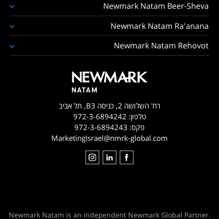
Newmark Natam Beer-Sheva
Newmark Natam Ra'anana
Newmark Natam Rehovot
רח' השלושה 2, כניסה B3, תל אביב
טלפון:
972-3-6894242
פקס:
972-3-6894243
MarketingIsrael@nmrk-global.com
Newmark Natam is an independent Newmark Global Partner.