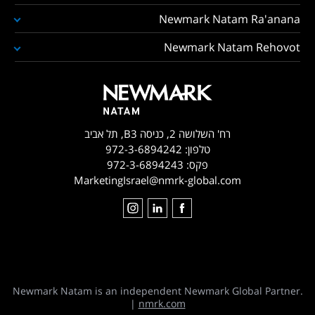
Newmark Natam Ra'anana
Newmark Natam Rehovot
רח' השלושה 2, כניסה B3, תל אביב
טלפון:
972-3-6894242
פקס:
972-3-6894243
MarketingIsrael@nmrk-global.com
Newmark Natam is an independent Newmark Global Partner.
|
nmrk.com