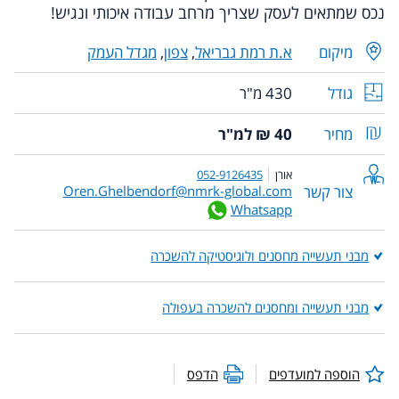
נכס שמתאים לעסק שצריך מרחב עבודה איכותי ונגיש!
מיקום
א.ת רמת גבריאל
,
צפון
,
מגדל העמק
גודל
430 מ"ר
מחיר
40 ₪ למ"ר
אורן
052-9126435
צור קשר
Oren.Ghelbendorf@nmrk-global.com
Whatsapp
מבני תעשייה מחסנים ולוגיסטיקה להשכרה
מבני תעשייה ומחסנים להשכרה בעפולה
הוספה למועדפים
הדפס