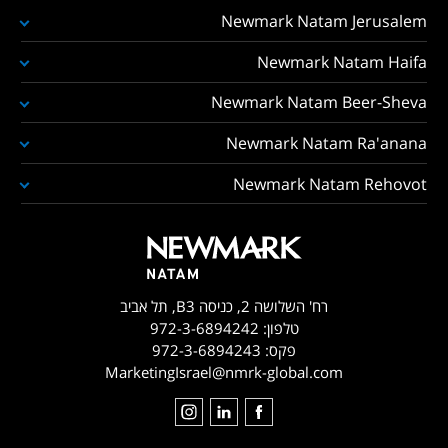
Newmark Natam Jerusalem
Newmark Natam Haifa
Newmark Natam Beer-Sheva
Newmark Natam Ra'anana
Newmark Natam Rehovot
רח' השלושה 2, כניסה B3, תל אביב
טלפון:
972-3-6894242
פקס:
972-3-6894243
MarketingIsrael@nmrk-global.com