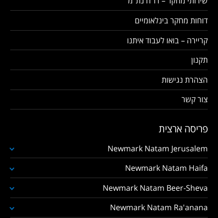
שירותי מחקר – דו"ח נת"מ
דוחות מחקר בינלאומיים
קריירה – בואו לעבוד איתנו
תקנון
הצהרת נגישות
צור קשר
פריסה ארצית
Newmark Natam Jerusalem
Newmark Natam Haifa
Newmark Natam Beer-Sheva
Newmark Natam Ra'anana