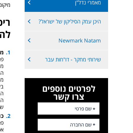
מאמרי נדל"ן
מיקום
היכן עמק הסיליקון של ישראל?
להש
Newmark Natam
מי
פת
שירותי מחקר - דו"חות עבר
ממו
הי
מה
בע
לפרטים נוספים
הת
צרו קשר
הת
שנ
כו
פת
אפ