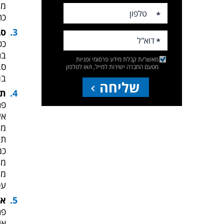
מה
כת
סב
כפ
בת
מאשר/ת קבלת מידע פרסומי ופניות
סב
מטעם החברה ישירות למייל, ו/או לטלפון
בנ
שליחה
תש
פת
אש
מה
תש
כמ
מה
מר
עס
או
פת
או