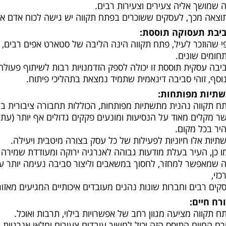
 שמושך אליה צעירים וצעירות רבים.
וצאה מכך, לעסקים ששוכרים בפתח תקווה יש גישה לכוח אדם איכ
יבת תעסוקה תוססת:
י שהוזכר לעיל, פתח תקווה הינה הליבה של סטארט אפים רבים, חב
חומים שונים.
יבה עסקית תוססת זו יכולה לספק הזדמנויות רבות לשיתוף פעולה
וסף, זוהי סביבה דינאמית שתמיד נמצאת בתהליכי פיתוח.
תיות מפותחות:
ח תקווה נהנית מתשתיות מפותחות, הכוללות תחבורה ציבורית 
ר מקלים מאוד על הנסיעות ומונעים פקקים גדולים אף יותר (עתי
יר בכל מקום.
תיות אלו חיוניות לפעילות של כל עסק בצורה מיטבית ויעילה.
ו כן, העיר בעלת מודעות גבוהה לאנרגיה ירוקה ומעודדת שמירה 
 שמאפשר למחזר, לחסוך במשאבים וליצור סביבה נעימה יותר עבו
כזי,
קים רבים וחברות שונות נהנים מעובדים איכותיים המגיעים מאזור
רח חיים:
ח תקווה מציעה מגוון רחב של אפשרויות בילוי, תרבות ואוכל.
רח החיים התוסס הזה יכול למשוך עובדים צעירים ומלאי אנרגיות ו