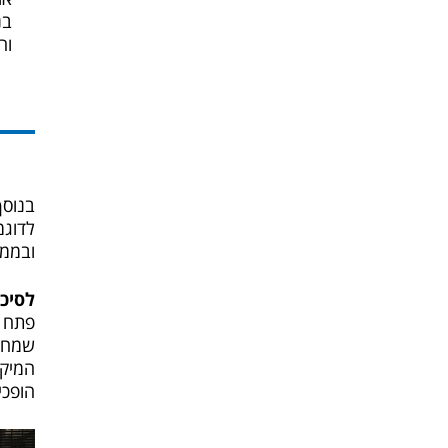
בנ
וח
בנוסף ל-5 סיבות אלו, ישנם עוד יתרונות 
לדוגמ
ובממש
לסיכ
פתח ת
שמחפש
המיקו
הופכי