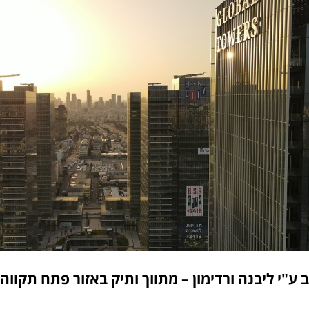
ע"י ליבנה ורדימון – מתווך ותיק באזור פתח תקווה בחברת Natam